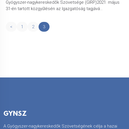
Gyógyszer-nagykereskedők Szövetsége (GIRP)2021. május
31-én tartott közgyűlésén az Igazgatóság tagjává...
<
1
2
3
GYNSZ
A Gyógyszer-nagykereskedők Szövetségének célja a hazai