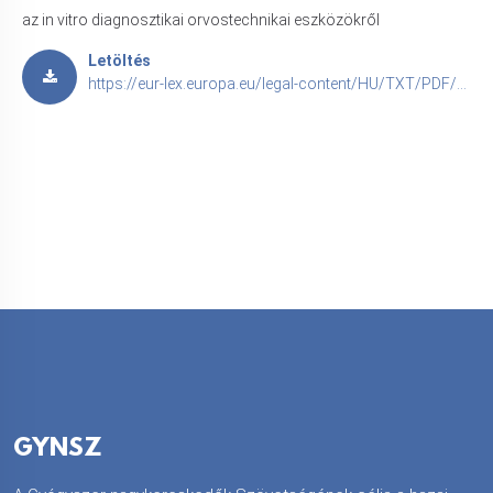
az in vitro diagnosztikai orvostechnikai eszközökről
Letöltés
https://eur-lex.europa.eu/legal-content/HU/TXT/PDF/?uri=CELEX:31998L0079
GYNSZ