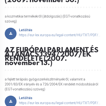
(2009. november 30.)
a kozmetikai termékekről (átdolgozás) (EGT-vonatkozású
szöveg)
Letöltés
https://eur-lex.europa.eu/legal-content/HU/TXT/PDF/?uri=CELEX:32009R1223
AZ EURÓPAI PARLAMENT ÉS
A TANÁCS 1394/2007/EK
RENDELETE (2007.
november 13.)
a fejlett terápiás gyógyszerkészítményekről, valamint a
2001/83/EK irányelv és a 726/2004/EK rendelet módosításáról
(EGT-vonatkozású szöveg)
Letöltés
https://eur-lex.europa.eu/legal-content/HU/TXT/PDF/?uri=CELEX:32007R1394