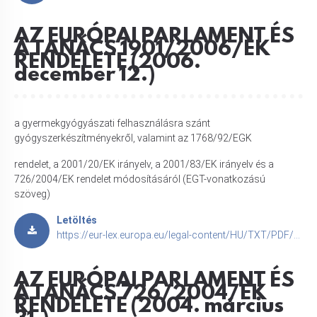
AZ EURÓPAI PARLAMENT ÉS
A TANÁCS 1901/2006/EK
RENDELETE (2006.
december 12.)
a gyermekgyógyászati felhasználásra szánt
gyógyszerkészítményekről, valamint az 1768/92/EGK
rendelet, a 2001/20/EK irányelv, a 2001/83/EK irányelv és a
726/2004/EK rendelet módosításáról (EGT-vonatkozású
szöveg)
Letöltés
https://eur-lex.europa.eu/legal-content/HU/TXT/PDF/?uri=CELEX:32006R1901
AZ EURÓPAI PARLAMENT ÉS
A TANÁCS 726/2004/EK
RENDELETE (2004. március