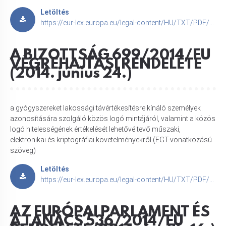
Letöltés
https://eur-lex.europa.eu/legal-content/HU/TXT/PDF/?uri=CELEX:52013XC1123(01)
A BIZOTTSÁG 699/2014/EU
VÉGREHAJTÁSI RENDELETE
(2014. június 24.)
a gyógyszereket lakossági távértékesítésre kínáló személyek
azonosítására szolgáló közös logó mintájáról, valamint a közös
logó hitelességének értékelését lehetővé tevő műszaki,
elektronikai és kriptográfiai követelményekről (EGT-vonatkozású
szöveg)
Letöltés
https://eur-lex.europa.eu/legal-content/HU/TXT/PDF/?uri=CELEX:32014R0699
AZ EURÓPAI PARLAMENT ÉS
A TANÁCS 536/2014/EU