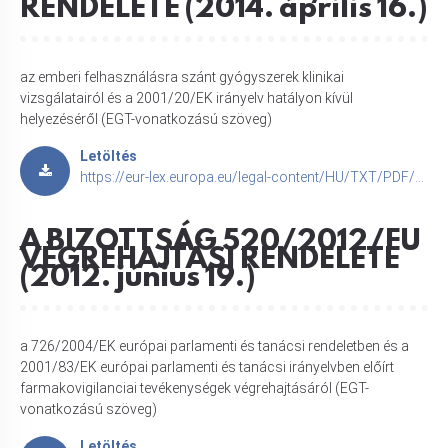
RENDELETE (2014. április 16.)
az emberi felhasználásra szánt gyógyszerek klinikai
vizsgálatairól és a 2001/20/EK irányelv hatályon kívül
helyezéséről (EGT-vonatkozású szöveg)
Letöltés
https://eur-lex.europa.eu/legal-content/HU/TXT/PDF/?uri=CELEX:32014R0536
A BIZOTTSÁG 520/2012/EU
VÉGREHAJTÁSI RENDELETE
(2012. június 19.)
a 726/2004/EK európai parlamenti és tanácsi rendeletben és a
2001/83/EK európai parlamenti és tanácsi irányelvben előírt
farmakovigilanciai tevékenységek végrehajtásáról (EGT-
vonatkozású szöveg)
Letöltés