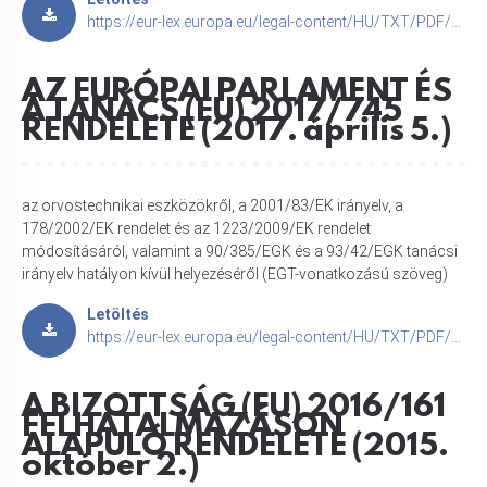
https://eur-lex.europa.eu/legal-content/HU/TXT/PDF/?uri=CELEX:32017R0746
AZ EURÓPAI PARLAMENT ÉS
A TANÁCS (EU) 2017/745
RENDELETE (2017. április 5.)
az orvostechnikai eszközökről, a 2001/83/EK irányelv, a
178/2002/EK rendelet és az 1223/2009/EK rendelet
módosításáról, valamint a 90/385/EGK és a 93/42/EGK tanácsi
irányelv hatályon kívül helyezéséről (EGT-vonatkozású szöveg)
Letöltés
https://eur-lex.europa.eu/legal-content/HU/TXT/PDF/?uri=CELEX:32017R0745
A BIZOTTSÁG (EU) 2016/161
FELHATALMAZÁSON
ALAPULÓ RENDELETE (2015.
október 2.)