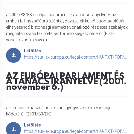
a 2001/83/EK európai parlamenti és tanácsi irányelvnek az
emberi felhasználásra szánt gyógyszerek külső csomagolásán
elhelyezendő biztonsági elemekre vonatkozó részletes szabályok
meghatározása tekintetében történő kiegészítéséről (EGT-
vonatkozású szöveg)
Letöltés
https://eur-lex.europa.eu/legal-content/HU/TXT/PDF/?uri=CELEX:32016R0161
AZ EURÓPAI PARLAMENT ÉS
A TANÁCS IRÁNYELVE (2001.
november 6.)
az emberi felhasználásra szánt gyógyszerek közösségi
kódexéről (2001/83/EK)
Letöltés
https://eur-lex.europa.eu/legal-content/HU/TXT/PDF/?uri=CELEX:32001L0083