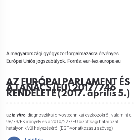
A magyarországi gyógyszerforgalmazásra érvényes
Európai Uniós jogszabályok. Forrás: eur-lex.europa.eu
AZ EURÓPAI PARLAMENT ÉS
A TANÁCS (EU) 2017/746
RENDELETE (2017. április 5.)
az
in vitro
diagnosztikai orvostechnikai eszközökről, valamint a
98/79/EK irányelv és a 2010/227/EU bizottsági határozat
hatályon kívül helyezéséről (EGT-vonatkozású szöveg)
Letöltés