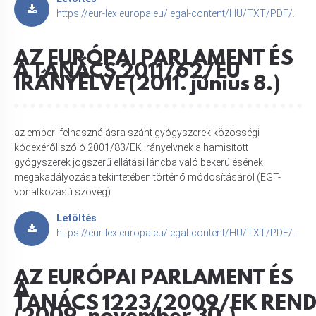
https://eur-lex.europa.eu/legal-content/HU/TXT/PDF/?uri=CELEX:32012R0520
AZ EURÓPAI PARLAMENT ÉS
A TANÁCS 2011/62/EU
IRÁNYELVE (2011. június 8.)
az emberi felhasználásra szánt gyógyszerek közösségi
kódexéről szóló 2001/83/EK irányelvnek a hamisított
gyógyszerek jogszerű ellátási láncba való bekerülésének
megakadályozása tekintetében történő módosításáról (EGT-
vonatkozású szöveg)
Letöltés
https://eur-lex.europa.eu/legal-content/HU/TXT/PDF/?uri=CELEX:32011L0062
AZ EURÓPAI PARLAMENT ÉS
A
TANÁCS 1223/2009/EK REND