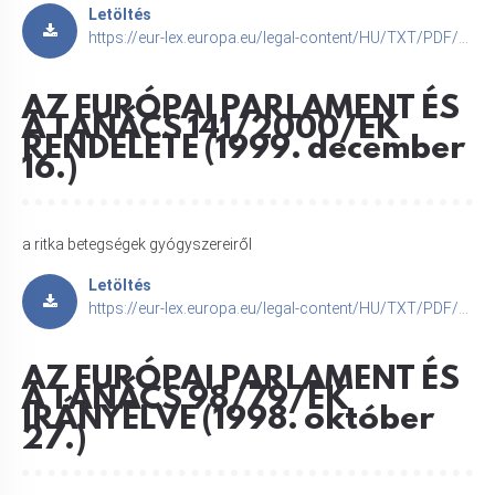
Letöltés
https://eur-lex.europa.eu/legal-content/HU/TXT/PDF/?uri=CELEX:32001L0020
AZ EURÓPAI PARLAMENT ÉS
A TANÁCS 141/2000/EK
RENDELETE (1999. december
16.)
a ritka betegségek gyógyszereiről
Letöltés
https://eur-lex.europa.eu/legal-content/HU/TXT/PDF/?uri=CELEX:32000R0141
AZ EURÓPAI PARLAMENT ÉS
A TANÁCS 98/79/EK
IRÁNYELVE (1998. október
27.)