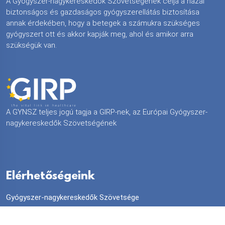
A Gyógyszer-nagykereskedők Szövetségének célja a hazai
biztonságos és gazdaságos gyógyszerellátás biztosítása
annak érdekében, hogy a betegek a számukra szükséges
gyógyszert ott és akkor kapják meg, ahol és amikor arra
szükségük van.
A GYNSZ teljes jogú tagja a GIRP-nek, az Európai Gyógyszer-
nagykereskedők Szövetségének
Elérhetőségeink
Gyógyszer-nagykereskedők Szövetsége
Cím: 1143 Budapest, Stefánia út 28/a.