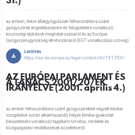
31.)
az emberi, illetve állatgyógyászati felhasználásra szánt
gyógyszerek engedélyezésére és felügyeletére vonatkozó
közösségi eljárások meghatározásáról és az Európai
Gyógyszerügynökség létrehozásáról (EGT vonatkozású szöveg)
Letöltés
https://eur-lex.europa.eu/legal-content/HU/TXT/PDF/?uri=CELEX:32004R0726
AZ EURÓPAI PARLAMENT ÉS
A TANÁCS 2001/20/EK
IRÁNYELVE (2001. április 4.)
az emberi felhasználásra szánt gyógyszerekkel végzett klinikai
vizsgálatok során alkalmazandó helyes klinikai gyakorlat
bevezetésére vonatkozó tagállami törvényi, rendeleti és
közigazgatási rendelkezések közelítéséről