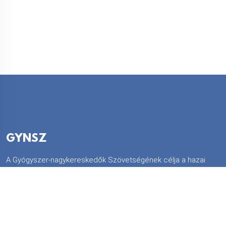
GYNSZ
A Gyógyszer-nagykereskedők Szövetségének célja a hazai
biztonságos és gazdaságos gyógyszerellátás biztosítása
annak érdekében, hogy a betegek a számukra szükséges
gyógyszert ott és akkor kapják meg, ahol és amikor arra
szükségük van.