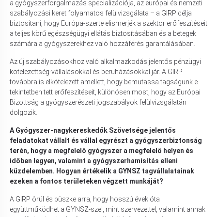
a gyógyszerforgalmazás specializációja, az európai és nemzeti
szabályozási keret folyamatos felülvizsgálata – a GIRP célja
biztosítani, hogy Európa-szerte elismerjék a szektor erőfeszítéseit
a teljes körű egészségügyi ellátás biztosításában és a betegek
számára a gyógyszerekhez való hozzáférés garantálásában.
Az új szabályozásokhoz való alkalmazkodás jelentős pénzügyi
kötelezettség-vállalásokkal és beruházásokkal jár. A GIRP
továbbra is elkötelezett amellett, hogy bemutassa tagságunk e
tekintetben tett erőfeszítéseit, különösen most, hogy az Európai
Bizottság a gyógyszerészeti jogszabályok felülvizsgálatán
dolgozik.
A Gyógyszer-nagykereskedők Szövetsége jelentős
feladatokat vállalt és vállal egyrészt a gyógyszerbiztonság
terén, hogy a megfelelő gyógyszer a megfelelő helyen és
időben legyen, valamint a gyógyszerhamisítás elleni
küzdelemben. Hogyan értékelik a GYNSZ tagvállalatainak
ezeken a fontos területeken végzett munkáját?
A GIRP örül és büszke arra, hogy hosszú évek óta
együttműködhet a GYNSZ-szel, mint szervezettel, valamint annak