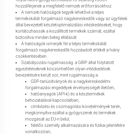
hozzáférjenek a megfelelő nemzeti erőforrásokhoz.
A nemzeti hatóságok tegyék lehetővé a teljes
termékskálát forgalmazó nagykereskedők vagy az ügyfeleik
által bevezetett készletoptimalizálási intézkedéseket, hogy
korlátozhassák a kiszállított termékek számát, ezáltal
biztosítva minden beteg ellátását.
A hatóságok ismerjék fel a teljes termékskálát
forgalmazó nagykereskedők hozzáadott értékét a hiány
csökkentésében.
Szabályozási rugalmasság: a GIRP által folytatott
egyeztetéseknek köszönhetően olyan intézkedések
bevezetésére került sor, mint rugalmasság a
GDP-tanúsítványok és a nagykereskedelmi
forgalmazási engedélyek érvényességét illetően,
hatóanyagok (API-k) és a késztermékek
behozatalával kapcsolatban,
címkézési és csomagolási követelmények terén,
megkönnyítve ezáltal a gyógyszerek és termékek
mozgását az EU-n belül,
felelős személy alkalmazására és fizikai jelenlétére
vonatkozóan,