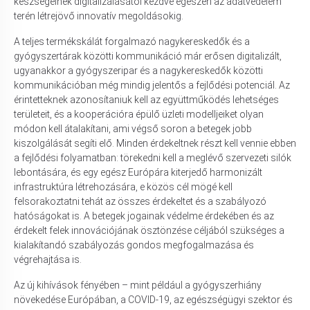
készségeinek digitalizálásától kezdve egészen az adatvédelem
terén létrejövő innovatív megoldásokig.
A teljes termékskálát forgalmazó nagykereskedők és a
gyógyszertárak közötti kommunikáció már erősen digitalizált,
ugyanakkor a gyógyszeripar és a nagykereskedők közötti
kommunikációban még mindig jelentős a fejlődési potenciál. Az
érintetteknek azonosítaniuk kell az együttműködés lehetséges
területeit, és a kooperációra épülő üzleti modelljeiket olyan
módon kell átalakítani, ami végső soron a betegek jobb
kiszolgálását segíti elő. Minden érdekeltnek részt kell vennie ebben
a fejlődési folyamatban: törekedni kell a meglévő szervezeti silók
lebontására, és egy egész Európára kiterjedő harmonizált
infrastruktúra létrehozására, e közös cél mögé kell
felsorakoztatni tehát az összes érdekeltet és a szabályozó
hatóságokat is. A betegek jogainak védelme érdekében és az
érdekelt felek innovációjának ösztönzése céljából szükséges a
kialakítandó szabályozás gondos megfogalmazása és
végrehajtása is.
Az új kihívások fényében – mint például a gyógyszerhiány
növekedése Európában, a COVID-19, az egészségügyi szektor és