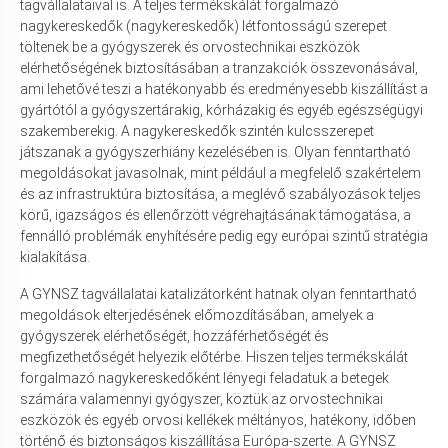
tagvállalataival is. A teljes termékskálát forgalmazó
nagykereskedők (nagykereskedők) létfontosságú szerepet
töltenek be a gyógyszerek és orvostechnikai eszközök
elérhetőségének biztosításában a tranzakciók összevonásával,
ami lehetővé teszi a hatékonyabb és eredményesebb kiszállítást a
gyártótól a gyógyszertárakig, kórházakig és egyéb egészségügyi
szakemberekig. A nagykereskedők szintén kulcsszerepet
játszanak a gyógyszerhiány kezelésében is. Olyan fenntartható
megoldásokat javasolnak, mint például a megfelelő szakértelem
és az infrastruktúra biztosítása, a meglévő szabályozások teljes
körű, igazságos és ellenőrzött végrehajtásának támogatása, a
fennálló problémák enyhítésére pedig egy európai szintű stratégia
kialakítása.
A GYNSZ tagvállalatai katalizátorként hatnak olyan fenntartható
megoldások elterjedésének előmozdításában, amelyek a
gyógyszerek elérhetőségét, hozzáférhetőségét és
megfizethetőségét helyezik előtérbe. Hiszen teljes termékskálát
forgalmazó nagykereskedőként lényegi feladatuk a betegek
számára valamennyi gyógyszer, köztük az orvostechnikai
eszközök és egyéb orvosi kellékek méltányos, hatékony, időben
történő és biztonságos kiszállítása Európa-szerte. A GYNSZ