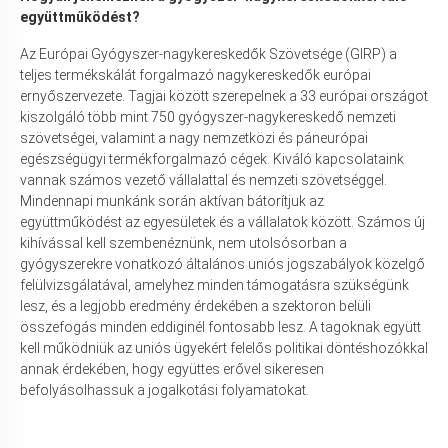
együttműködést?
Az Európai Gyógyszer-nagykereskedők Szövetsége (GIRP) a
teljes termékskálát forgalmazó nagykereskedők európai
ernyőszervezete. Tagjai között szerepelnek a 33 európai országot
kiszolgáló több mint 750 gyógyszer-nagykereskedő nemzeti
szövetségei, valamint a nagy nemzetközi és páneurópai
egészségügyi termékforgalmazó cégek. Kiváló kapcsolataink
vannak számos vezető vállalattal és nemzeti szövetséggel.
Mindennapi munkánk során aktívan bátorítjuk az
együttműködést az egyesületek és a vállalatok között. Számos új
kihívással kell szembenéznünk, nem utolsósorban a
gyógyszerekre vonatkozó általános uniós jogszabályok közelgő
felülvizsgálatával, amelyhez minden támogatásra szükségünk
lesz, és a legjobb eredmény érdekében a szektoron belüli
összefogás minden eddiginél fontosabb lesz. A tagoknak együtt
kell működniük az uniós ügyekért felelős politikai döntéshozókkal
annak érdekében, hogy együttes erővel sikeresen
befolyásolhassuk a jogalkotási folyamatokat.