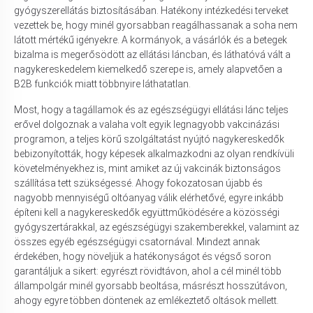
gyógyszerellátás biztosításában. Hatékony intézkedési terveket
vezettek be, hogy minél gyorsabban reagálhassanak a soha nem
látott mértékű igényekre. A kormányok, a vásárlók és a betegek
bizalma is megerősödött az ellátási láncban, és láthatóvá vált a
nagykereskedelem kiemelkedő szerepe is, amely alapvetően a
B2B funkciók miatt többnyire láthatatlan.
Most, hogy a tagállamok és az egészségügyi ellátási lánc teljes
erővel dolgoznak a valaha volt egyik legnagyobb vakcinázási
programon, a teljes körű szolgáltatást nyújtó nagykereskedők
bebizonyították, hogy képesek alkalmazkodni az olyan rendkívüli
követelményekhez is, mint amiket az új vakcinák biztonságos
szállítása tett szükségessé. Ahogy fokozatosan újabb és
nagyobb mennyiségű oltóanyag válik elérhetővé, egyre inkább
építeni kell a nagykereskedők együttműködésére a közösségi
gyógyszertárakkal, az egészségügyi szakemberekkel, valamint az
összes egyéb egészségügyi csatornával. Mindezt annak
érdekében, hogy növeljük a hatékonyságot és végső soron
garantáljuk a sikert: egyrészt rövidtávon, ahol a cél minél több
állampolgár minél gyorsabb beoltása, másrészt hosszútávon,
ahogy egyre többen döntenek az emlékeztető oltások mellett.