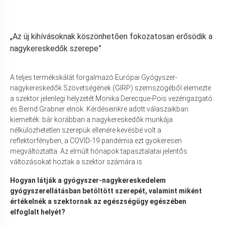
„Az új kihívásoknak köszönhetően fokozatosan erősödik a
nagykereskedők szerepe”
A teljes termékskálát forgalmazó Európai Gyógyszer-
nagykereskedők Szövetségének (GIRP) szemszögéből elemezte
a szektor jelenlegi helyzetét Monika Derecque-Pois vezérigazgató
és Bernd Grabner elnök. Kérdéseinkre adott válaszaikban
kiemelték: bár korábban a nagykereskedők munkája
nélkülözhetetlen szerepük ellenére kevésbé volt a
reflektorfényben, a COVID-19 pandémia ezt gyökeresen
megváltoztatta. Az elmúlt hónapok tapasztalatai jelentős
változásokat hoztak a szektor számára is.
Hogyan látják a gyógyszer-nagykereskedelem
gyógyszerellátásban betöltött szerepét, valamint miként
értékelnék a szektornak az egészségügy egészében
elfoglalt helyét?