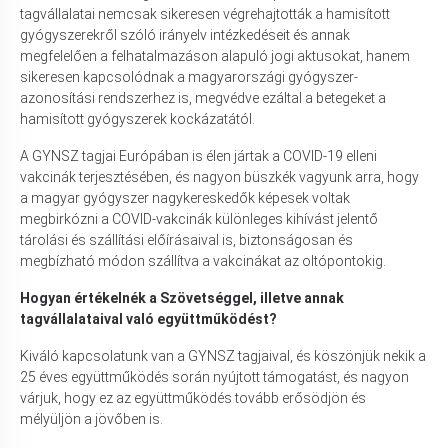
tagvállalatai nemcsak sikeresen végrehajtották a hamisított
gyógyszerekről szóló irányelv intézkedéseit és annak
megfelelően a felhatalmazáson alapuló jogi aktusokat, hanem
sikeresen kapcsolódnak a magyarországi gyógyszer-
azonosítási rendszerhez is, megvédve ezáltal a betegeket a
hamisított gyógyszerek kockázatától.
A GYNSZ tagjai Európában is élen jártak a COVID-19 elleni
vakcinák terjesztésében, és nagyon büszkék vagyunk arra, hogy
a magyar gyógyszer nagykereskedők képesek voltak
megbirkózni a COVID-vakcinák különleges kihívást jelentő
tárolási és szállítási előírásaival is, biztonságosan és
megbízható módon szállítva a vakcinákat az oltópontokig.
Hogyan értékelnék a Szövetséggel, illetve annak
tagvállalataival való együttműködést?
Kiváló kapcsolatunk van a GYNSZ tagjaival, és köszönjük nekik a
25 éves együttműködés során nyújtott támogatást, és nagyon
várjuk, hogy ez az együttműködés tovább erősödjön és
mélyüljön a jövőben is.