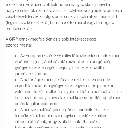
érdekében. Erre azért volt különösen nagy szükség, mivel a
nagykereskedők számára az üzleti folytonosság biztosítása és a
vészhelyzeti tervek kidolgozása rendkívül sok ráfordítással járt
(legyen szó készletekről, humán erőforrásról vagy támogató
rendszerekről).
A GIRP ennek megfelelően az alábbi intézkedéseket
szorgalmazta:
Az Európán (EU és EEA) átívelő közlekedési rendszerben
elsőbbség (ún. „Zöld sávok”) biztosítása a sürgősségi
gyógyszereket és egészségügyi termékeket szállító
járművek számára.
A hatóságok mérlegeljék a nemzeti szinten elrendelt
exporttilalmaknak a gyógyszerek egyes uniós piacokon
való rendelkezésre állására gyakorolt ​​káros hatását, azzal a
kockázattal, hogy hiány alakulhat ki az importtól függő más
uniós tagállamokban is.
A nemzeti hatóságok sürgősen minősítsék a teljes
termékskálát forgalmazó nagykereskedőket kritikus
infrastruktúrának, hogy ezáltal fenntarthassák a
folyamatos gyógyszerellátást és szükség esetén