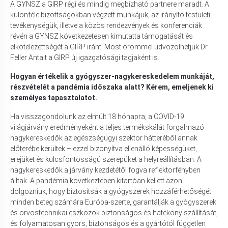
A GYNSZ a GIRP régi és mindig megbízható partnere maradt. A
különféle bizottságokban végzett munkájuk, az irányító testületi
tevékenységük, illetve a közös rendezvények és konferenciák
révén a GYNSZ következetesen kimutatta támogatását és
elkötelezettségét a GIRP iránt. Most örömmel üdvözölhetjük Dr.
Feller Antalt a GIRP új igazgatósági tagjaként is.
Hogyan értékelik a gyógyszer-nagykereskedelem munkáját,
részvételét a pandémia időszaka alatt? Kérem, emeljenek ki
személyes tapasztalatot.
Ha visszagondolunk az elmúlt 18 hónapra, a COVID-19
világjárvány eredményeként a teljes termékskálát forgalmazó
nagykereskedők az egészségügyi szektor hátteréből annak
előterébe kerültek – ezzel bizonyítva ellenálló képességüket,
erejüket és kulcsfontosságú szerepüket a helyreállításban. A
nagykereskedők a járvány kezdetétől fogva reflektorfényben
álltak. A pandémia következtében kitartóan kellett azon
dolgozniuk, hogy biztosítsák a gyógyszerek hozzáférhetőségét
minden beteg számára Európa-szerte, garantálják a gyógyszerek
és orvostechnikai eszközök biztonságos és hatékony szállítását,
és folyamatosan gyors, biztonságos és a gyártótól független