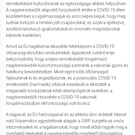
termékellátást biztosítsanak az egészségügyi ellátás helyszínein.
A nagykereskedők alapvető hozzáadott értéke a COVID-19 elleni
küzdelemben a rugalmasságuk és azon képességük, hogy meg
tudnak birkózni a hirtelen jött csapásokkal, és azokra építkezve,
azokból tanulva jó gyakorlatokat és innovatív megoldásokat
képesek kialakítani.
Amint az EU tagállamai elkezdték feltérképezni a COVID-19
oltóanyag-elosztási rendszereiket, ágazatunk szilárd ereje
bebizonyította, hogy a teljes termékskálát forgalmazó
nagykereskedők kulcsfontosságú partnerek a vakcinák gyors és
hatékony bevezetésében. Mivel egyre több oltóanyagot
fejlesztenek ki és engedélyeznek, és a potenciális COVID-19
emlékeztető (harmadik) oltások beadását is elkezdték a
magasabb kockázatnak kitett állampolgárok esetében, a
nagykereskedők részvétele a COVID-19 vakcinák
forgalmazásában létfontosságú volt és lesz.
A tagjaival, az EU hatóságaival és az ellátási lánc érdekelt feleivel
való folyamatos egyeztetések alapján a GIRP sürgette az uniós
intézményeket és a tagállamokat, hogy minél előbb tegyék meg a
megfelelő lépéseket a nagykereskedők megfelelő támogatása