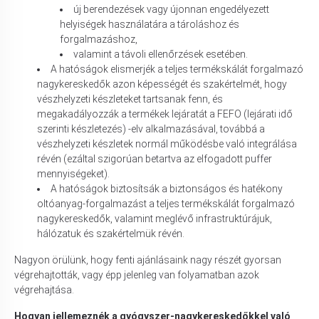
új berendezések vagy újonnan engedélyezett
helyiségek használatára a tároláshoz és
forgalmazáshoz,
valamint a távoli ellenőrzések esetében.
A hatóságok elismerjék a teljes termékskálát forgalmazó
nagykereskedők azon képességét és szakértelmét, hogy
vészhelyzeti készleteket tartsanak fenn, és
megakadályozzák a termékek lejáratát a FEFO (lejárati idő
szerinti készletezés) -elv alkalmazásával, továbbá a
vészhelyzeti készletek normál működésbe való integrálása
révén (ezáltal szigorúan betartva az elfogadott puffer
mennyiségeket).
A hatóságok biztosítsák a biztonságos és hatékony
oltóanyag-forgalmazást a teljes termékskálát forgalmazó
nagykereskedők, valamint meglévő infrastruktúrájuk,
hálózatuk és szakértelmük révén.
Nagyon örülünk, hogy fenti ajánlásaink nagy részét gyorsan
végrehajtották, vagy épp jelenleg van folyamatban azok
végrehajtása.
Hogyan jellemeznék a gyógyszer-nagykereskedőkkel való