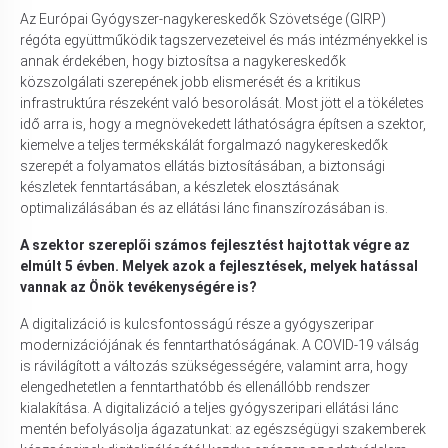
Az Európai Gyógyszer-nagykereskedők Szövetsége (GIRP)
régóta együttműködik tagszervezeteivel és más intézményekkel is
annak érdekében, hogy biztosítsa a nagykereskedők
közszolgálati szerepének jobb elismerését és a kritikus
infrastruktúra részeként való besorolását. Most jött el a tökéletes
idő arra is, hogy a megnövekedett láthatóságra építsen a szektor,
kiemelve a teljes termékskálát forgalmazó nagykereskedők
szerepét a folyamatos ellátás biztosításában, a biztonsági
készletek fenntartásában, a készletek elosztásának
optimalizálásában és az ellátási lánc finanszírozásában is.
A szektor szereplői számos fejlesztést hajtottak végre az
elmúlt 5 évben. Melyek azok a fejlesztések, melyek hatással
vannak az Önök tevékenységére is?
A digitalizáció is kulcsfontosságú része a gyógyszeripar
modernizációjának és fenntarthatóságának. A COVID-19 válság
is rávilágított a változás szükségességére, valamint arra, hogy
elengedhetetlen a fenntarthatóbb és ellenállóbb rendszer
kialakítása. A digitalizáció a teljes gyógyszeripari ellátási lánc
mentén befolyásolja ágazatunkat: az egészségügyi szakemberek