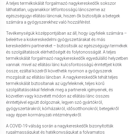
A teljes termékskálát forgalmazó nagykereskedők sokszor
láthatatlan, ugyanakkor létfontosságú láncszemei az
egészségügyi ellátási láncnak, hiszen ők biztosítják a betegek
számára a gyógyszerekhez való hozzáférést.
Tevékenységük középpontjában az áll, hogy ügyfeleik számára –
beleértve a kiskereskedelmi gyógyszertárakat és más
kereskedelmi partnereket – biztosítsák az egészségügyi termékek
és szolgáltatások elérhetőségét és folytonosságát. A teljes
termékskálát forgalmazó nagykereskedők egyedülálló helyzetben
vannak: mivel az ellátási lánc kulcsfontosságú érintettjeit kötik
össze, ezáltal közelről követhetik nyomon a gyógyszerek
mozgását az ellátási láncban. A nagykereskedők tehát teljes
termékskálát biztosítanak az ügyfeleiknek, teljes körű
szolgáltatásokkal felelnek meg a partnereik igényeinek, és
közvetlen vagy közvetett módon az ellátási lánc összes
érintettjével együtt dolgoznak, legyen szó gyártókról,
gyógyszertárakról, kórházakról, idősotthonokról, betegekről
vagy éppen kormányzati intézményekről.
A COVID-19 válság során a nagykereskedők bizonyították
rugalmasságukat és hatékonyságukat a folyamatos