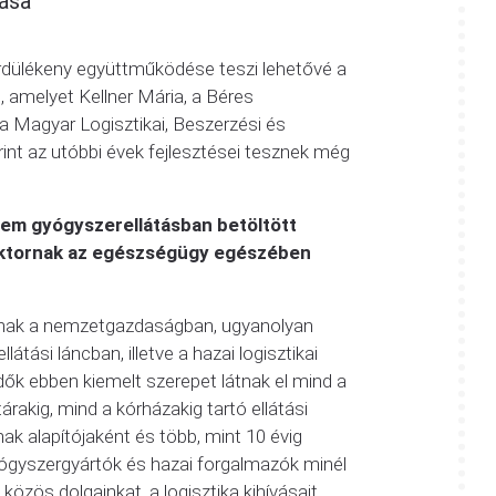
ása”
dülékeny együttműködése teszi lehetővé a
 amelyet Kellner Mária, a Béres
s a Magyar Logisztikai, Beszerzési és
nt az utóbbi évek fejlesztései tesznek még
em gyógyszerellátásban betöltött
zektornak az egészségügy egészében
arnak a nemzetgazdaságban, ugyanolyan
átási láncban, illetve a hazai logisztikai
ők ebben kiemelt szerepet látnak el mind a
rakig, mind a kórházakig tartó ellátási
 alapítójaként és több, mint 10 évig
yógyszergyártók és hazai forgalmazók minél
özös dolgainkat, a logisztika kihívásait