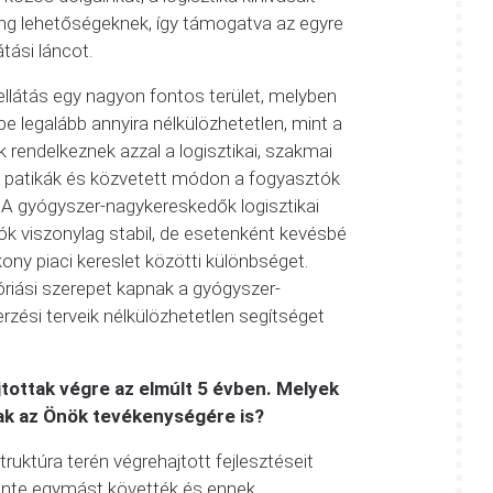
king lehetőségeknek, így támogatva az egyre
tási láncot.
látás egy nagyon fontos terület, melyben
 legalább annyira nélkülözhetetlen, mint a
rendelkeznek azzal a logisztikai, szakmai
ja a patikák és közvetett módon a fogyasztók
 A gyógyszer-nagykereskedők logisztikai
ók viszonylag stabil, de esetenként kevésbé
kony piaci kereslet közötti különbséget.
óriási szerepet kapnak a gyógyszer-
zési terveik nélkülözhetetlen segítséget
jtottak végre az elmúlt 5 évben. Melyek
nak az Önök tevékenységére is?
ruktúra terén végrehajtott fejlesztéseit
zinte egymást követték és ennek