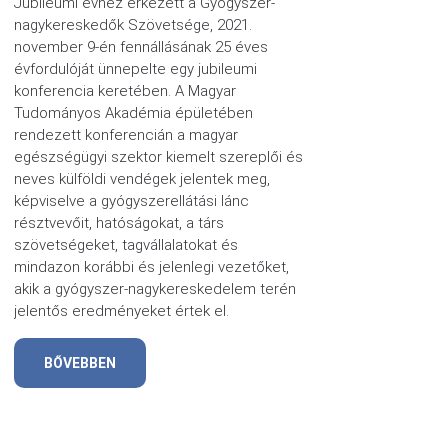
Jubileumi évhez érkezett a Gyógyszer-
nagykereskedők Szövetsége, 2021.
november 9-én fennállásának 25 éves
évfordulóját ünnepelte egy jubileumi
konferencia keretében. A Magyar
Tudományos Akadémia épületében
rendezett konferencián a magyar
egészségügyi szektor kiemelt szereplői és
neves külföldi vendégek jelentek meg,
képviselve a gyógyszerellátási lánc
résztvevőit, hatóságokat, a társ
szövetségeket, tagvállalatokat és
mindazon korábbi és jelenlegi vezetőket,
akik a gyógyszer-nagykereskedelem terén
jelentős eredményeket értek el.
BŐVEBBEN