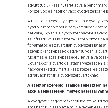
együtt tudjuk kezelni, teret adva a benchmar
korszerűbb és hatékonyabb gyógyszeripari ellá
A hazai egészségügy egészében a gyógyszerel
gyártói szempontból a nagykereskedők szerepe
patikáké, ugyanis a gyógyszer-nagykereskedők 
és infrastrukturális háttérrel, amely biztosít
folyamatos és zavartalan gyógyszerellátását.
szereplőként képesek kiegyensúlyozni a gyárt
rugalmas ellátási képességei, illetve a változé
Ugyanakkor a gyártók ellátástervezésében is 
nagykereskedők, mert a készletezési és beszer
adnak, adhatnak a gyógyszergyártóknak.
A szektor szereplői számos fejlesztést ha
azok a fejlesztések, melyek hatással van
A gyógyszer-nagykereskedők logisztikai infrast
emelném ki, hiszen az elmúlt években ezek s