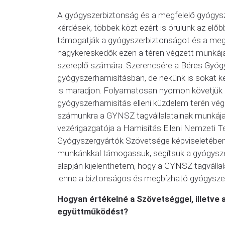
A gyógyszerbiztonság és a megfelelő gyógysz
kérdések, többek közt ezért is örülünk az előb
támogatják a gyógyszerbiztonságot és a megf
nagykereskedők ezen a téren végzett munkája
szereplő számára. Szerencsére a Béres Gyógys
gyógyszerhamisításban, de nekünk is sokat ke
is maradjon. Folyamatosan nyomon követjük a
gyógyszerhamisítás elleni küzdelem terén vég
számunkra a GYNSZ tagvállalatainak munkája
vezérigazgatója a Hamisítás Elleni Nemzeti T
Gyógyszergyártók Szövetsége képviseletében.
munkánkkal támogassuk, segítsük a gyógysze
alapján kijelenthetem, hogy a GYNSZ tagvállal
lenne a biztonságos és megbízható gyógyszer
Hogyan értékelné a Szövetséggel, illetve a
együttműködést?