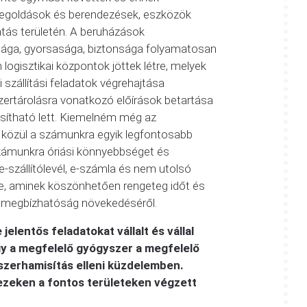
megoldások és berendezések, eszközök
tás területén. A beruházások
ága, gyorsasága, biztonsága folyamatosan
logisztikai központok jöttek létre, melyek
szállítási feladatok végrehajtása
zertárolásra vonatkozó előírások betartása
osítható lett. Kiemelném még az
k közül a számunkra egyik legfontosabb
Számunkra óriási könnyebbséget és
-szállítólevél, e-számla és nem utolsó
se, aminek köszönhetően rengeteg időt és
 a megbízhatóság növekedéséről.
entős feladatokat vállalt és vállal
y a megfelelő gyógyszer a megfelelő
szerhamisítás elleni küzdelemben.
 ezeken a fontos területeken végzett