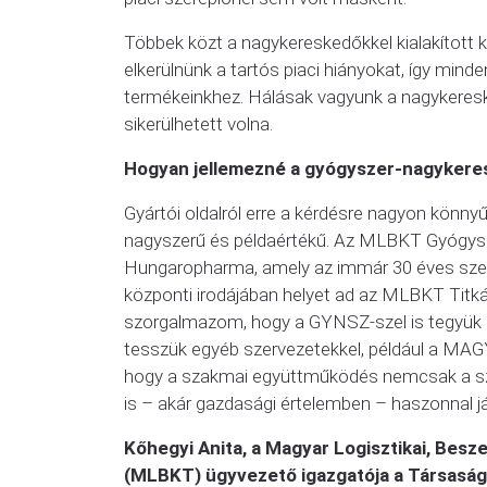
Többek közt a nagykereskedőkkel kialakított 
elkerülnünk a tartós piaci hiányokat, így min
termékeinkhez. Hálásak vagyunk a nagykeres
sikerülhetett volna.
Hogyan jellemezné a gyógyszer-nagykere
Gyártói oldalról erre a kérdésre nagyon könnyű
nagyszerű és példaértékű. Az MLBKT Gyógysze
Hungaropharma, amely az immár 30 éves szer
központi irodájában helyet ad az MLBKT Titk
szorgalmazom, hogy a GYNSZ-szel is tegyük 
tesszük egyéb szervezetekkel, például a MAGYO
hogy a szakmai együttműködés nemcsak a sz
is – akár gazdasági értelemben – haszonnal já
Kőhegyi Anita, a Magyar Logisztikai, Besz
(MLBKT) ügyvezető igazgatója a Társaság 