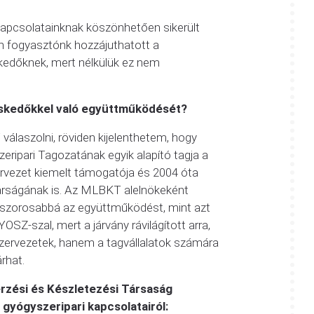
kapcsolatainknak köszönhetően sikerült
den fogyasztónk hozzájuthatott a
kedőknek, mert nélkülük ez nem
skedőkkel való együttműködését?
 válaszolni, röviden kijelenthetem, hogy
ripari Tagozatának egyik alapító tagja a
vezet kiemelt támogatója és 2004 óta
árságának is. Az MLBKT alelnökeként
szorosabbá az együttműködést, mint azt
SZ-szal, mert a járvány rávilágított arra,
ervezetek, hanem a tagvállalatok számára
rhat.
erzési és Készletezési Társaság
gyógyszeripari kapcsolatairól: