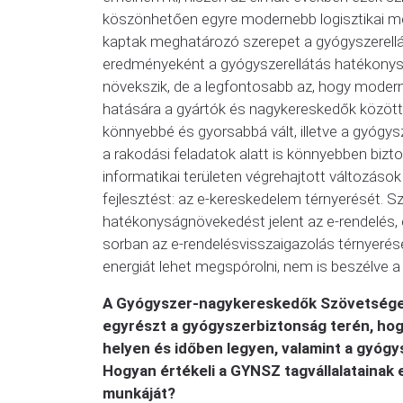
köszönhetően egyre modernebb logisztikai 
kaptak meghatározó szerepet a gyógyszerellá
eredményeként a gyógyszerellátás hatékonys
növekszik, de a legfontosabb az, hogy modern 
hatására a gyártók és nagykereskedők közötti 
könnyebbé és gyorsabbá vált, illetve a gyógys
a rakodási feladatok alatt is könnyebben bizt
informatikai területen végrehajtott változáso
fejlesztést: az e-kereskedelem térnyerését. 
hatékonyságnövekedést jelent az e-rendelés, e
sorban az e-rendelésvisszaigazolás térnyeré
energiát lehet megspórolni, nem is beszélve
A Gyógyszer-nagykereskedők Szövetsége jel
egyrészt a gyógyszerbiztonság terén, hog
helyen és időben legyen, valamint a gyógy
Hogyan értékeli a GYNSZ tagvállalatainak
munkáját?