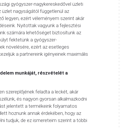
zági gyógyszer-nagykereskedővel üzleti
z üzlet nagyságától függetlenül az
 legyen, ezért véleményem szerint akár
seink. Nyitottak vagyunk a fejlesztési
ünk számára lehetőséget biztosítunk az
úlyt fektetünk a gyógyszer-
k növelésére, ezért az esetleges
ezeljük a partnereink igényeinek maximális
delem munkáját, részvételét a
 szereplőjének feladta a leckét, akár
eszélünk, és nagyon gyorsan alkalmazkodni
ívást jelentett a termékeink folyamatos
ellett hoznunk annak érdekében, hogy az
ni tudjuk, de ez ismereteim szerint a többi