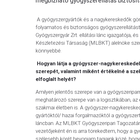
megbízható gyógyszerellátás biztosít
A gyógyszergyártók és a nagykereskedők gör
folyamatos és biztonságos gyógyszerellátást,
Gyógyszergyár Zrt. ellátási lánc igazgatója, é
Készletezési Társaság (MLBKT) alelnöke szeri
könnyebbé.
Hogyan látja a gyógyszer-nagykereskedel
szerepét, valamint miként értékelné a s
elfoglalt helyét?
Amilyen jelentős szerepe van a gyógyszerip
meghatározó szerepe van a logisztikában, az ell
szakmai életben is. A gyógyszer-nagykeresked
gyártóktól/ hazai forgalmazóktól a gyógyszertá
láncban. Az MLBKT Gyógyszeripari Tagozatának
vezetőjeként én is arra törekedtem, hogy a g
szélesebb körét bevonjam tagjaink közé, hogy k