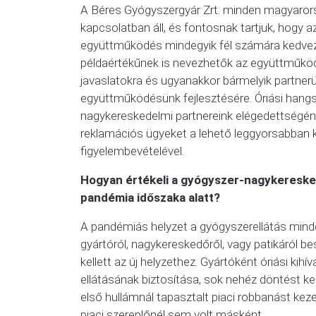
A Béres Gyógyszergyár Zrt. minden magyarors
kapcsolatban áll, és fontosnak tartjuk, hogy a
együttműködés mindegyik fél számára kedvező
példaértékűnek is nevezhetők az együttműködé
javaslatokra és ugyanakkor bármelyik partner
együttműködésünk fejlesztésére. Óriási hangs
nagykereskedelmi partnereink elégedettségéne
reklamációs ügyeket a lehető leggyorsabban k
figyelembevételével.
Hogyan értékeli a gyógyszer-nagykereske
pandémia időszaka alatt?
A pandémiás helyzet a gyógyszerellátás minden
gyártóról, nagykereskedőről, vagy patikáról b
kellett az új helyzethez. Gyártóként óriási kih
ellátásának biztosítása, sok nehéz döntést k
első hullámnál tapasztalt piaci robbanást kezel
piaci szereplőnél sem volt másként.