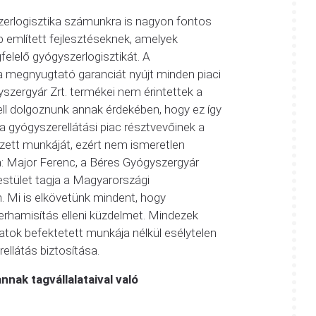
erlogisztika számunkra is nagyon fontos
b említett fejlesztéseknek, amelyek
elelő gyógyszerlogisztikát. A
 megnyugtató garanciát nyújt minden piaci
zergyár Zrt. termékei nem érintettek a
ll dolgoznunk annak érdekében, hogy ez így
 gyógyszerellátási piac résztvevőinek a
zett munkáját, ezért nem ismeretlen
: Major Ferenc, a Béres Gyógyszergyár
estület tagja a Magyarországi
 Mi is elkövetünk mindent, hogy
rhamisítás elleni küzdelmet. Mindezek
atok befektetett munkája nélkül esélytelen
ellátás biztosítása.
nnak tagvállalataival való