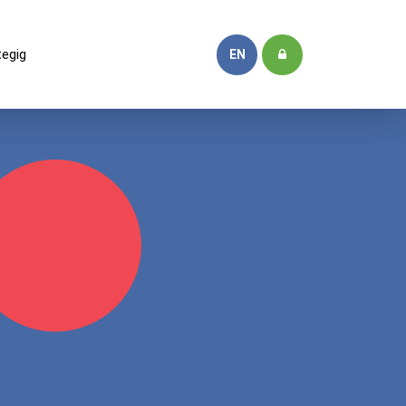
tegig
EN