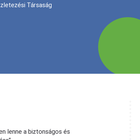
GIRP
szletezési Társaság
len lenne a biztonságos és