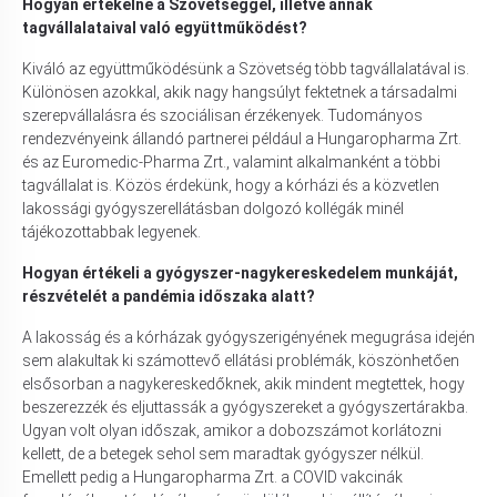
Hogyan értékelné a Szövetséggel, illetve annak
tagvállalataival való együttműködést?
Kiváló az együttműködésünk a Szövetség több tagvállalatával is.
Különösen azokkal, akik nagy hangsúlyt fektetnek a társadalmi
szerepvállalásra és szociálisan érzékenyek. Tudományos
rendezvényeink állandó partnerei például a Hungaropharma Zrt.
és az Euromedic-Pharma Zrt., valamint alkalmanként a többi
tagvállalat is. Közös érdekünk, hogy a kórházi és a közvetlen
lakossági gyógyszerellátásban dolgozó kollégák minél
tájékozottabbak legyenek.
Hogyan értékeli a gyógyszer-nagykereskedelem munkáját,
részvételét a pandémia időszaka alatt?
A lakosság és a kórházak gyógyszerigényének megugrása idején
sem alakultak ki számottevő ellátási problémák, köszönhetően
elsősorban a nagykereskedőknek, akik mindent megtettek, hogy
beszerezzék és eljuttassák a gyógyszereket a gyógyszertárakba.
Ugyan volt olyan időszak, amikor a dobozszámot korlátozni
kellett, de a betegek sehol sem maradtak gyógyszer nélkül.
Emellett pedig a Hungaropharma Zrt. a COVID vakcinák