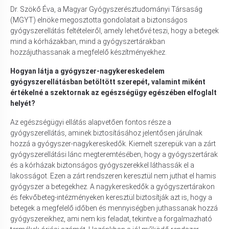
Dr. Szökő Éva, a Magyar Gyógyszerésztudományi Társaság
(MGYT) elnöke megosztotta gondolatait a biztonságos
gyógyszerellátás feltételeiről, amely lehetővé teszi, hogy a betegek
mind a kórházakban, mind a gyógyszertárakban
hozzájuthassanak a megfelelő készítményekhez.
Hogyan látja a gyógyszer-nagykereskedelem
gyógyszerellátásban betöltött szerepét, valamint miként
értékelné a szektornak az egészségügy egészében elfoglalt
helyét?
Az egészségügyi ellátás alapvetően fontos része a
gyógyszerellátás, aminek biztosításához jelentősen járulnak
hozzá a gyógyszer-nagykereskedők. Kiemelt szerepük van a zárt
gyógyszerellátási lánc megteremtésében, hogy a gyógyszertárak
és a kórházak biztonságos gyógyszerekkel láthassák el a
lakosságot. Ezen a zárt rendszeren keresztül nem juthat el hamis
gyógyszer a betegekhez. A nagykereskedők a gyógyszertárakon
és fekvőbeteg-intézményeken keresztül biztosítják azt is, hogy a
betegek a megfelelő időben és mennyiségben juthassanak hozzá
gyógyszereikhez, ami nem kis feladat, tekintve a forgalmazható