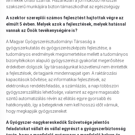
termékek óriási számát. Hazánkban a jól működő rendszer
szakszerű munkájára bizton támaszkodhat az egészségügy.
A szektor szereplői számos fejlesztést hajtottak végre az
elmúlt 5 évben. Melyek azok a fejlesztések, melyek hatással
vannak az Önök tevékenységére is?
A Magyar Gyógyszerésztudományi Társaság a
gyógyszerkutatás és gyógyszerészképzés fejlesztése, a
tudományos eredmények megismertetése mellett a tudományos
bizonyítékokon alapuló gyógyszerészi gyakorlat megerősítése
érdekében dolgozik. Így társaságunkat közvetlenül nem érintették
a fejlesztések, de tagjaink mindennapjait igen. A raktározási
kapacitások bővítése, az informatikai fejlesztések, az
elektronikus rendelésfeladás, a számlázás, a napi többszöri
gyógyszerszállítás lehetősége, valamint az egyre magasabb
szintű automatizálás révén az ellátás egyre gyorsabb és
hatékonyabb, így a betegeknek nem kell hosszú időt várniuk,
hogy megkapják gyógyszereiket.
A Gyógyszer-nagykereskedők Szövetsége jelentős
feladatokat vállalt és vállal egyrészt a gyógyszerbiztonság
terén, hogy a megfelelő gyógyszer a megfelelő helyen és