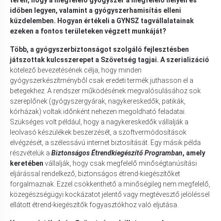
időben legyen, valamint a gyógyszerhamisítás elleni
küzdelemben. Hogyan értékeli a GYNSZ tagvállalatainak
ezeken a fontos területeken végzett munkáját?
Több, a gyógyszerbiztonságot szolgáló fejlesztésben
játszottak kulcsszerepet a Szövetség tagjai. A szerializáció
kötelező bevezetésének célja, hogy minden
gyógyszerkészítményből csak eredeti termék juthasson el a
betegekhez. A rendszer működésének megvalósulásához sok
szereplőnek (gyógyszergyárak, nagykereskedők, patikák,
kórházak) voltak időnként nehezen megoldható feladatai.
Szükséges volt például, hogy a nagykereskedők vállalják a
leolvasó készülékek beszerzését, a szoftvermódosítások
elvégzését, a szélessávú internet biztosítását. Egy másik példa
részvételük a
Biztonságos Étrendkiegészítő Programban
, amely
keretében
vállalják, hogy csak megfelelő minőségtanúsítási
eljárással rendelkező, biztonságos étrend-kiegészítőket
forgalmaznak. Ezzel csökkenthető a minőségileg nem megfelelő,
közegészségügyi kockázatot jelentő vagy megtévesztő jelöléssel
ellátott étrend-kiegészítők fogyasztókhoz való eljutása.