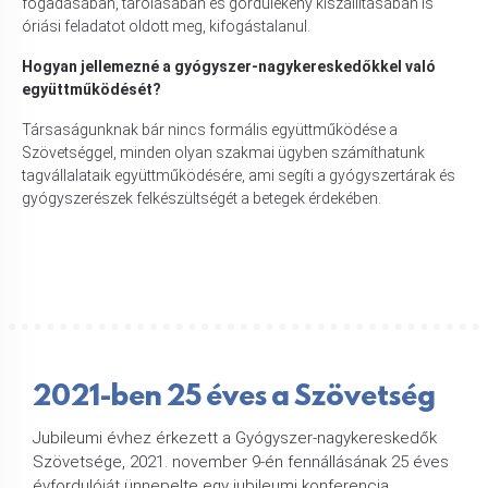
fogadásában, tárolásában és gördülékeny kiszállításában is
óriási feladatot oldott meg, kifogástalanul.
Hogyan jellemezné a gyógyszer-nagykereskedőkkel való
együttműködését?
Társaságunknak bár nincs formális együttműködése a
Szövetséggel, minden olyan szakmai ügyben számíthatunk
tagvállalataik együttműködésére, ami segíti a gyógyszertárak és
gyógyszerészek felkészültségét a betegek érdekében.
2021-ben 25 éves a Szövetség
Jubileumi évhez érkezett a Gyógyszer-nagykereskedők
Szövetsége, 2021. november 9-én fennállásának 25 éves
évfordulóját ünnepelte egy jubileumi konferencia