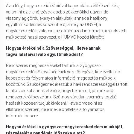
Az a tény, hogy a szerializációval kapcsolatos előkészületek,
valamint az ellenőrzések kisebb zökkenőkkel ugyan, de
viszonylag gördülékenyen alakultak, annak a hatékony
együttműködésnek köszönhető, amely az OGYÉI, a
nagykereskedők, valamint az alkalmazott informatikai rendszert
működtető hazai szervezet, a HUMVO között létrejött.
Hogyan értékelné a Szövetséggel, illetve annak
tagvállalataival való együttműködést?
Rendszeres megbeszéléseket tartunk a Gyógyszer-
nagykereskedők Szövetségének vezetőségével, kifejezetten jó
kapcsolat és folyamatos információ-megosztás működik
közöttünk. Szükségesnek érezzük a havi rendszerességgel tartott
találkozóinkat annak ellenére, hogy bejáratott, jól működő
rendszerekről beszélünk. Számos váratlan esemény torzító
hatását közösen tudjuk kivédeni, illetve orvosolni az
ellátórendszerben, de ennek előfeltétele a folyamatos
információcsere.
Hogyan értékeli a gyógyszer-nagykereskedelem munkáját,
részvételét a pandémia időszaka alatt?