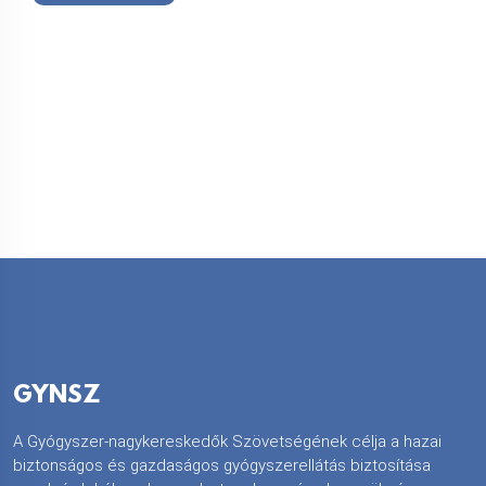
GYNSZ
A Gyógyszer-nagykereskedők Szövetségének célja a hazai
biztonságos és gazdaságos gyógyszerellátás biztosítása