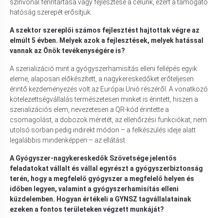
színvonal fenntartása vagy fejlesztése a célunk, ezért a támogató
hatóság szerepét erősítjük.
A szektor szereplői számos fejlesztést hajtottak végre az
elmúlt 5 évben. Melyek azok a fejlesztések, melyek hatással
vannak az Önök tevékenységére is?
A szerializáció mint a gyógyszerhamisítás elleni fellépés egyik
eleme,
alaposan előkészített, a nagykereskedőket erőteljesen
érintő kezdeményezés volt az Európai Unió részéről. A vonatkozó
kötelezettségvállalás természetesen minket is érintett, hiszen a
szerializációs elem, nevezetesen a QR-kód érintette a
csomagolást, a dobozok méretét, az ellenőrzési funkciókat, nem
utolsó sorban pedig indirekt módon – a felkészülés ideje alatt
legalábbis mindenképpen – az ellátást.
A Gyógyszer-nagykereskedők Szövetsége jelentős
feladatokat vállalt és vállal egyrészt a gyógyszerbiztonság
terén, hogy a megfelelő gyógyszer a megfelelő helyen és
időben legyen, valamint a gyógyszerhamisítás elleni
küzdelemben. Hogyan értékeli a GYNSZ tagvállalatainak
ezeken a fontos területeken végzett munkáját?