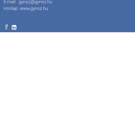
E-mail :
gynsz@gynsz.hu
Honlap:
www.gynsz.hu
Tagszervezeteink