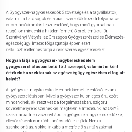
A Gyógyszer-nagykereskedők Szövetsége és a tagvállalatok,
valamint a hatóságok és a piaci szereplők közötti folyamatos
információáramlás teszi lehetővé, hogy minél gyorsabban
reagáljon mindenki a hirtelen felmerülő problémákra. Dr.
Szentiványi Mátyás, az Országos Gyógyszerészeti és Élelmezés-
egészségügyi Intézet főigazgatója éppen ezért
nélkülözhetetlennek tartja a rendszeres egyeztetéseket.
Hogyan látja a gyógyszer-nagykereskedelem
gyógyszerellátásban betöltött szerepét, valamint miként
értékelné a szektornak az egészségügy egészében elfoglalt
helyét?
A gyógyszer-nagykereskedelemnek kiemelt jelentősége van a
gyógyszerellátásban. Mivel a gyógyszer különleges áru, ezért
mindenkinek, aki részt vesz a forgalmazásban, szigorú
követelményrendszernek kell megfelelnie. Intézetünk, az OGYÉI
szakmai partneri viszonyt ápol a gyógyszer-nagykereskedőkkel,
ellenőrzéseink is inkább tanácsadó jellegűek. Nem a
szankcionálás, sokkal inkább a megfelelő szintű szakmai