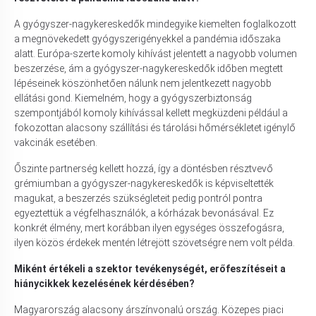
A gyógyszer-nagykereskedők mindegyike kiemelten foglalkozott
a megnövekedett gyógyszerigényekkel a pandémia időszaka
alatt. Európa-szerte komoly kihívást jelentett a nagyobb volumen
beszerzése, ám a gyógyszer-nagykereskedők időben megtett
lépéseinek köszönhetően nálunk nem jelentkezett nagyobb
ellátási gond. Kiemelném, hogy a gyógyszerbiztonság
szempontjából komoly kihívással kellett megküzdeni például a
fokozottan alacsony szállítási és tárolási hőmérsékletet igénylő
vakcinák esetében.
Őszinte partnerség kellett hozzá, így a döntésben résztvevő
grémiumban a gyógyszer-nagykereskedők is képviseltették
magukat, a beszerzés szükségleteit pedig pontról pontra
egyeztettük a végfelhasználók, a kórházak bevonásával. Ez
konkrét élmény, mert korábban ilyen egységes összefogásra,
ilyen közös érdekek mentén létrejött szövetségre nem volt példa.
Miként értékeli a szektor tevékenységét, erőfeszítéseit a
hiánycikkek kezelésének kérdésében?
Magyarország alacsony árszínvonalú ország. Közepes piaci