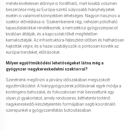
mérete kivételesen előnnyé is fordítható, mert kisebb volumen
beszerzése még az Európa-szintű súlyosabb hiányhelyzetek
esetén is valamivel könnyebben lehetséges. Nagyon hasznos a
szektor előrelátása is. Szakembereink régi, nehezen pótolható
tapasztalatokkal rendelkeznek, a nemzetközi gyógyszerpiacot
kiválóan átlátják, és a kapcsolati tőkét megfelelően
kamatoztatják. Az infrastruktúra-fejlesztést időben és hathatósan
hajtották végre, és a hazai szabályozók is pontosan követik az
európai trendeket, előírásokat.
Milyen együttműködési lehetőségeket látna még a
gyógyszer-nagykereskedelmi szektorral?
Szeretnénk megőrizni a járvány időszakában megszokott
együttműködést. A hiánygyógyszerek pótlásának egyik módja a
kontingens-behozatal, és fokozatosan már bevezettünk egy
olyan jó gyakorlatot, amely rendszeres, kéthetente történő
nagykereskedői készletjelentés formájában segíti koordináló
szerepünket a gyógyszerellátás biztosításában.