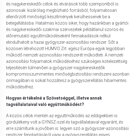
és nagykereskedői célok és elvárások több szempontból is
azonosak: kizárólag megbízható forrásból, folyamatosan
ellenőrzött minőségű készítmények kerülhessenek be a
betegellátásba. Hatalmas közös siker, hogy hazánkban a gyártói
és nagykereskedői szakmai szervezetek példátlanul szoros és
előremutató együttműködéseként fennakadások nélkül
elindulhatott a hazai gyógyszer-azonosítási rendszer. Sőt a
közösen létrehozott HUMVO Zrt. egész Európa egyik legjobban
működő nemzeti azonosítási rendszerét működteti. A nemzeti
azonosítási folyamatok működéséhez szükséges kötelezettség
teljesítésén túlmenően a gyógyszer-nagykereskedők
kompromisszummentes minőségbiztosítási rendszere azonban
önmagában is sokat hozzátesz a gyógyszerellátás hibamentes
működéséhez.
Hogyan értékelné a Szövetséggel, illetve annak
tagvállalataival való együttműködést?
A közös célok mentén az együttműködés az eddigiekben is
gördülékeny volt a GYNSZ-szel és tagvállalataival egyaránt, és
erre számítunk a jövőben is: legyen szó a gyógyszer-azonosítási
rendszer fenntartásáról vagy a gyógyszerellátás egyes