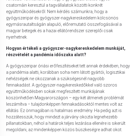
csatornáin keresztül a tagvállalatok közötti konkrét
együttműködésekről. Nem kérdés számunkra, hogy a
gyógyszeripar és gyógyszer-nagykereskedelem kölcsönös
egymásrautaltságán alapuló, előremutató összefogásával a
magyar betegek és a hazai ellátórendszer szereplői csak
nyerhetnek.
Hogyan értékeli a gyógyszer-nagykereskedelem munkáját,
részvételét a pandémia időszaka alatt?
A gyógyszeripar óriási erőfeszítéseket tett annak érdekében, hogy
a pandémia alatti, korábban soha nem látott gyártói, logisztikai
nehézségek ne okozzanak a szükségesnél nagyobb
fennakadást. A gyógyszer-nagykereskedőkkel való szoros
együttműködésben sokak megfeszített munkájának
köszönhetően Magyarországon – egy-két átmeneti problémát
leszámítva – tulajdonképpen fennakadásoktól mentes volt az
ellátás. Ez önmagában is hatalmas eredmény. Ha pedig azt is
hozzátesszük, hogy mindezt a járvány okozta legnehezebb
pillanatokban, néhol a határok teljes lezárása ellenére is sikerült
megoldani, az mindenképpen közös büszkeségre adhat okot.