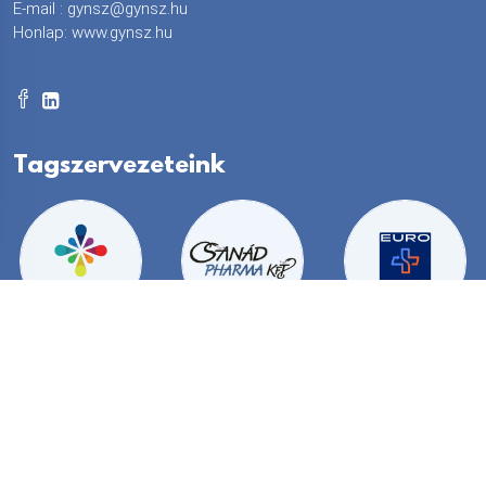
E-mail :
gynsz@gynsz.hu
Honlap:
www.gynsz.hu
Tagszervezeteink