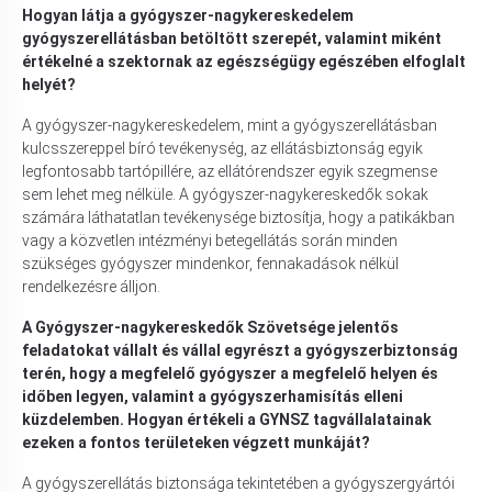
Hogyan látja a gyógyszer-nagykereskedelem
gyógyszerellátásban betöltött szerepét, valamint miként
értékelné a szektornak az egészségügy egészében elfoglalt
helyét?
A gyógyszer-nagykereskedelem, mint a gyógyszerellátásban
kulcsszereppel bíró tevékenység, az ellátásbiztonság egyik
legfontosabb tartópillére, az ellátórendszer egyik szegmense
sem lehet meg nélküle. A gyógyszer-nagykereskedők sokak
számára láthatatlan tevékenysége biztosítja, hogy a patikákban
vagy a közvetlen intézményi betegellátás során minden
szükséges gyógyszer mindenkor, fennakadások nélkül
rendelkezésre álljon.
A Gyógyszer-nagykereskedők Szövetsége jelentős
feladatokat vállalt és vállal egyrészt a gyógyszerbiztonság
terén, hogy a megfelelő gyógyszer a megfelelő helyen és
időben legyen, valamint a gyógyszerhamisítás elleni
küzdelemben. Hogyan értékeli a GYNSZ tagvállalatainak
ezeken a fontos területeken végzett munkáját?
A gyógyszerellátás biztonsága tekintetében a gyógyszergyártói