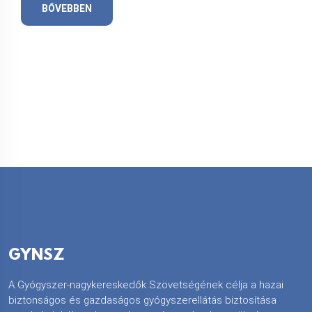
BŐVEBBEN
GYNSZ
A Gyógyszer-nagykereskedők Szövetségének célja a hazai
biztonságos és gazdaságos gyógyszerellátás biztosítása