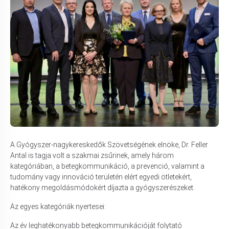
A Gyógyszer-nagykereskedők Szövetségének elnöke, Dr. Feller
Antal is tagja volt a szakmai zsűrinek, amely három
kategóriában, a betegkommunikáció, a prevenció, valamint a
tudomány vagy innováció területén elért egyedi ötletekért,
hatékony megoldásmódokért díjazta a gyógyszerészeket.
Az egyes kategóriák nyertesei:
Az év leghatékonyabb betegkommunikációját folytató